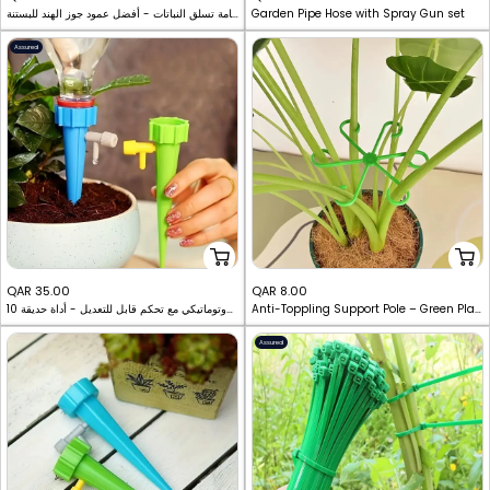
Garden Pipe Hose with Spray Gun set
دعامة تسلق النباتات - أفضل عمود جوز الهند للبستنة
price
price
Assured
Sale
Sale
QAR 35.00
QAR 8.00
Anti-Toppling Support Pole – Green Plant Fixator for Flowers, Hydroponic, and Potted Plants
10 قطع من نظام ري النباتات الأوتوماتيكي مع تحكم قابل للتعديل - أداة حديقة
price
price
Assured