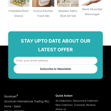
Neck Shoulder
Foldable Plant
Ecoco Kitchen
Modern Retro
Massager
Stand
Trash Bin
Wall Art Set
STAY UPTO DATE ABOUT OUR
LATEST OFFER
Subscribe to Newsletter
®
Quick Action
Scrollcart
All Collections
Discounted Collection
Scrollcart International Trading WLL
New Collection
Customer Reviews
Doha - Qatar
About us