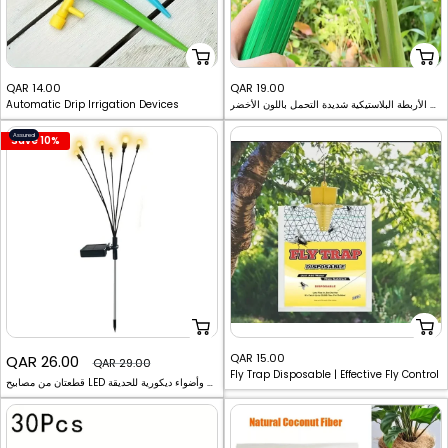
Sale
Sale
QAR 14.00
QAR 19.00
أربطة بلاستيكية للحدائق - 100 قطعة من الأربطة البلاستيكية شديدة التحمل باللون الأخضر
Automatic Drip Irrigation Devices
price
price
Assured
Save 10%
Regular
Sale
Sale
QAR 15.00
QAR 26.00
QAR 29.00
Fly Trap Disposable | Effective Fly Control
price
price
قطعتان من مصابيح LED الشمسية المقاومة للماء في الهواء الطلق وأضواء ديكورية للحديقة
price