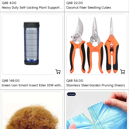
Sale
Sale
QAR 4.00
QAR 22.00
Heavy Duty Self-Locking Plant Support Ties
Coconut Fiber Seedling Cubes
price
price
Sale
Sale
QAR 149.00
QAR 56.00
Green Lion Smart Insect Killer 30W with Timer & Remote – Indoor & Outdoor Pest Control
Stainless Steel Garden Pruning Shears
price
price
Assured